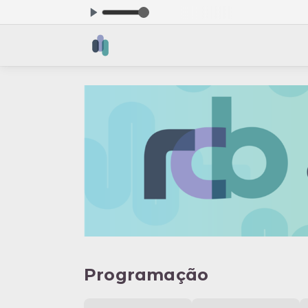
ora: Afinal eu sei E08
Programação