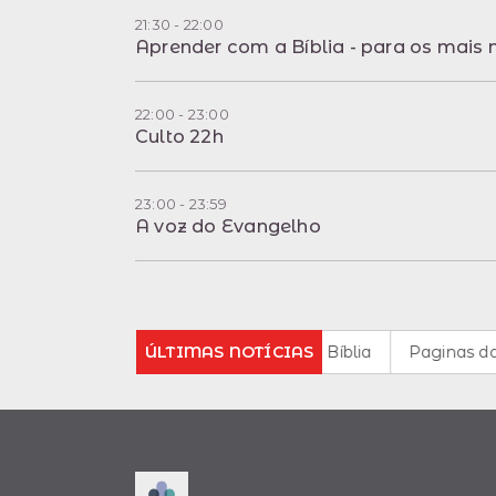
21:30 - 22:00
Aprender com a Bíblia - para os mais 
22:00 - 23:00
Culto 22h
23:00 - 23:59
A voz do Evangelho
 6.0 - Historia da rádio da Casa da Bíblia
ÚLTIMAS NOTÍCIAS
Paginas da Histór