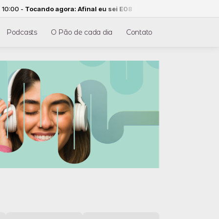
cando agora: Afinal eu sei E08
Podcasts
O Pão de cada dia
Contato