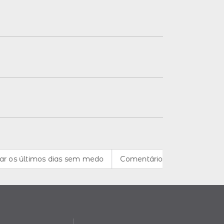
últimos dias sem medo
Comentários de áudio no site da s