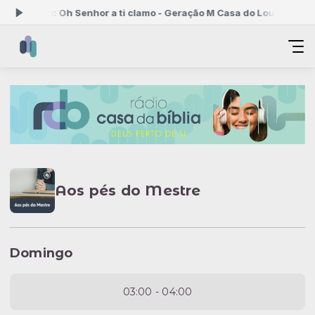
ndo agora: Oh Senhor a ti clamo - Geração M Casa do Louvor
O Pano
Aos pés do Mestre
Domingo
03:00 - 04:00